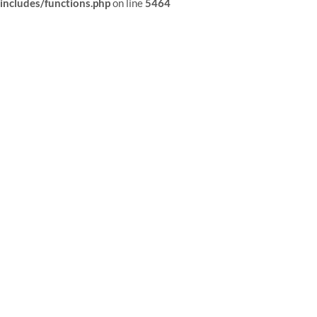
includes/functions.php
on line
5464