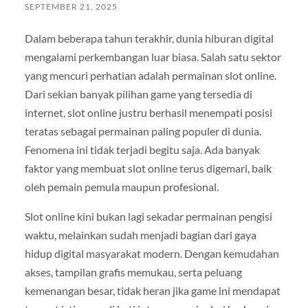
SEPTEMBER 21, 2025
Dalam beberapa tahun terakhir, dunia hiburan digital
mengalami perkembangan luar biasa. Salah satu sektor
yang mencuri perhatian adalah permainan slot online.
Dari sekian banyak pilihan game yang tersedia di
internet, slot online justru berhasil menempati posisi
teratas sebagai permainan paling populer di dunia.
Fenomena ini tidak terjadi begitu saja. Ada banyak
faktor yang membuat slot online terus digemari, baik
oleh pemain pemula maupun profesional.
Slot online kini bukan lagi sekadar permainan pengisi
waktu, melainkan sudah menjadi bagian dari gaya
hidup digital masyarakat modern. Dengan kemudahan
akses, tampilan grafis memukau, serta peluang
kemenangan besar, tidak heran jika game ini mendapat