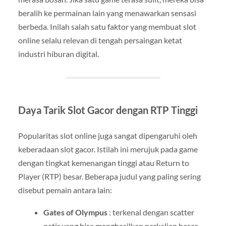
beralih ke permainan lain yang menawarkan sensasi
berbeda. Inilah salah satu faktor yang membuat slot
online selalu relevan di tengah persaingan ketat
industri hiburan digital.
Daya Tarik Slot Gacor dengan RTP Tinggi
Popularitas slot online juga sangat dipengaruhi oleh
keberadaan slot gacor. Istilah ini merujuk pada game
dengan tingkat kemenangan tinggi atau Return to
Player (RTP) besar. Beberapa judul yang paling sering
disebut pemain antara lain:
Gates of Olympus
: terkenal dengan scatter
petir yang bisa menghasilkan perkalian besar.