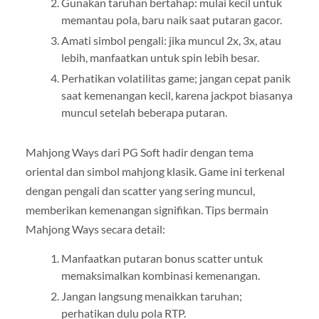
Gunakan taruhan bertahap: mulai kecil untuk
memantau pola, baru naik saat putaran gacor.
Amati simbol pengali: jika muncul 2x, 3x, atau
lebih, manfaatkan untuk spin lebih besar.
Perhatikan volatilitas game; jangan cepat panik
saat kemenangan kecil, karena jackpot biasanya
muncul setelah beberapa putaran.
Mahjong Ways dari PG Soft hadir dengan tema
oriental dan simbol mahjong klasik. Game ini terkenal
dengan pengali dan scatter yang sering muncul,
memberikan kemenangan signifikan. Tips bermain
Mahjong Ways secara detail:
Manfaatkan putaran bonus scatter untuk
memaksimalkan kombinasi kemenangan.
Jangan langsung menaikkan taruhan;
perhatikan dulu pola RTP.