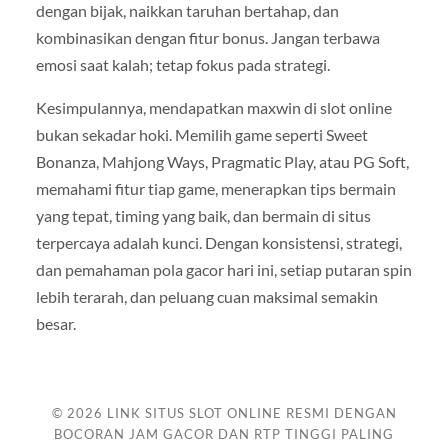
dengan bijak, naikkan taruhan bertahap, dan
kombinasikan dengan fitur bonus. Jangan terbawa
emosi saat kalah; tetap fokus pada strategi.
Kesimpulannya, mendapatkan maxwin di slot online
bukan sekadar hoki. Memilih game seperti Sweet
Bonanza, Mahjong Ways, Pragmatic Play, atau PG Soft,
memahami fitur tiap game, menerapkan tips bermain
yang tepat, timing yang baik, dan bermain di situs
terpercaya adalah kunci. Dengan konsistensi, strategi,
dan pemahaman pola gacor hari ini, setiap putaran spin
lebih terarah, dan peluang cuan maksimal semakin
besar.
© 2026
LINK SITUS SLOT ONLINE RESMI DENGAN
BOCORAN JAM GACOR DAN RTP TINGGI PALING