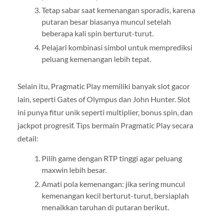
Tetap sabar saat kemenangan sporadis, karena
putaran besar biasanya muncul setelah
beberapa kali spin berturut-turut.
Pelajari kombinasi simbol untuk memprediksi
peluang kemenangan lebih tepat.
Selain itu, Pragmatic Play memiliki banyak slot gacor
lain, seperti Gates of Olympus dan John Hunter. Slot
ini punya fitur unik seperti multiplier, bonus spin, dan
jackpot progresif. Tips bermain Pragmatic Play secara
detail:
Pilih game dengan RTP tinggi agar peluang
maxwin lebih besar.
Amati pola kemenangan: jika sering muncul
kemenangan kecil berturut-turut, bersiaplah
menaikkan taruhan di putaran berikut.