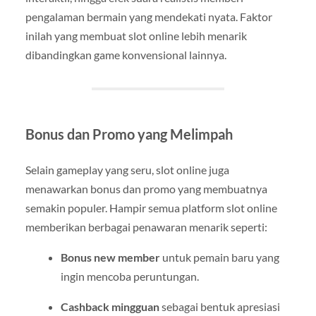
pengalaman bermain yang mendekati nyata. Faktor
inilah yang membuat slot online lebih menarik
dibandingkan game konvensional lainnya.
Bonus dan Promo yang Melimpah
Selain gameplay yang seru, slot online juga
menawarkan bonus dan promo yang membuatnya
semakin populer. Hampir semua platform slot online
memberikan berbagai penawaran menarik seperti:
Bonus new member
untuk pemain baru yang
ingin mencoba peruntungan.
Cashback mingguan
sebagai bentuk apresiasi