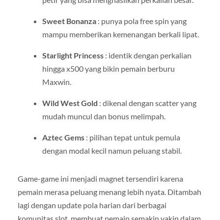
Sweet Bonanza
: punya pola free spin yang
mampu memberikan kemenangan berkali lipat.
Starlight Princess
: identik dengan perkalian
hingga x500 yang bikin pemain berburu
Maxwin.
Wild West Gold
: dikenal dengan scatter yang
mudah muncul dan bonus melimpah.
Aztec Gems
: pilihan tepat untuk pemula
dengan modal kecil namun peluang stabil.
Game-game ini menjadi magnet tersendiri karena
pemain merasa peluang menang lebih nyata. Ditambah
lagi dengan update pola harian dari berbagai
komunitas slot, membuat pemain semakin yakin dalam