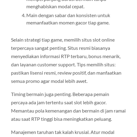
menghabiskan modal cepat.
Main dengan sabar dan konsisten untuk
memanfaatkan momen gacor tiap game.
Selain strategi tiap game, memilih situs slot online
terpercaya sangat penting. Situs resmi biasanya
menyediakan informasi RTP terbaru, bonus menarik,
dan layanan customer support. Tips memilih situs:
pastikan lisensi resmi, review positif, dan manfaatkan
semua promo agar modal lebih awet.
Timing bermain juga penting. Beberapa pemain
percaya ada jam tertentu saat slot lebih gacor.
Memantau pola kemenangan dan bermain di jam ramai
atau saat RTP tinggi bisa meningkatkan peluang.
Manajemen taruhan tak kalah krusial. Atur modal